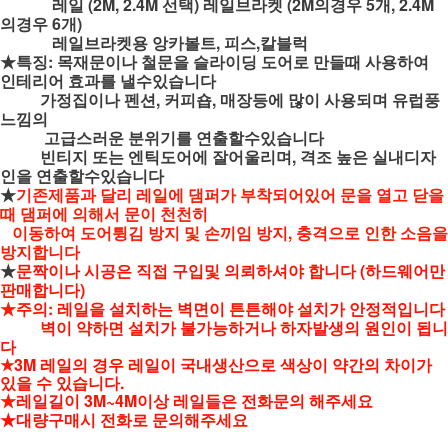
레일 (2M, 2.4M 선택) 레일브라켓 (2M의경우 5개, 2.4M
의경우 6개)
레일브라켓용 앙카볼트, 피스,칼블럭
★특징: 목재문이나 철문을 슬라이딩 도어로 만들때 사용하여
인테리어 효과를 낼수있습니다
가정집이나 펜션, 커피숍, 매장등에 많이 사용되며 유럽풍
느낌의
고급스러운 분위기를 연출할수있습니다
빈티지 또는
엔틱도어에
잘어울리며,
격조 높은 실내디자
인을 연출할수있습니다
★
기존제품과 달리 레일에 댐퍼가 부착되어있어 문을 열고 닫을
때 댐퍼에 의해서 문이 천천히
이동하여 도어튕김 방지 및 손끼임 방지, 충격으로 인한 소음을
방지합니다
★
문짝이나 시공은 직접 구입및 의뢰하셔야 합니다 (하드웨어만
판매합니다)
★
주의: 레일을 설치하는 벽면이 튼튼해야 설치가 안정적입니다
벽이 약하면 설치가 불가능하거나
하자발생의 원인이 됩니
다
★
3M 레일의 경우 레일이 국내생산으로 색상이 약간의 차이가
있을 수 있습니다.
★
레일길이 3M~4M이상 레일들은 전화문의 해주세요
★대량구매시 전화로 문의해주세요