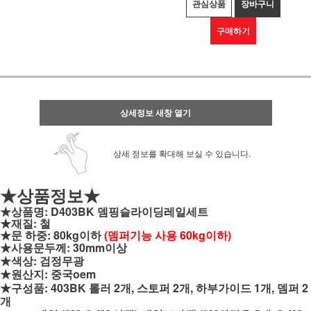
관심상품
장바구니
구매하기
상세정보 새창 열기
상세 정보를 확대해 보실 수 있습니다.
★상품정보★
★상품명: D403BK 뎀핑슬라이딩레일세트
★재질: 철
★문 하중: 80kg이하
(뎀퍼기능 사용 60kg이하)
★사용문두께: 30mm이상
★색상: 검정무광
★원산지: 중국oem
★구성품: 403BK 롤러 2개, 스토퍼 2개, 하부가이드 1개, 뎀퍼 2
개