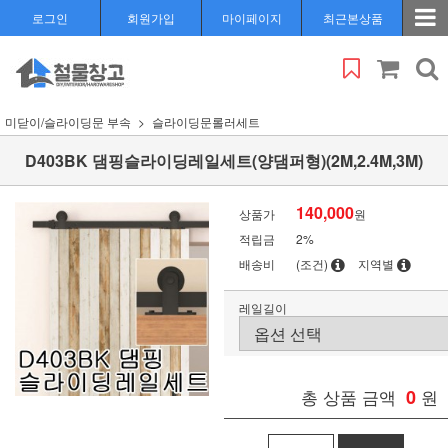
로그인
회원가입
마이페이지
최근본상품
미닫이/슬라이딩문 부속
슬라이딩문롤러세트
D403BK 댐핑슬라이딩레일세트(양댐퍼형)(2M,2.4M,3M)
140,000
상품가
원
적립금
2%
배송비
(조건)
지역별
레일길이
총 상품 금액
0
원