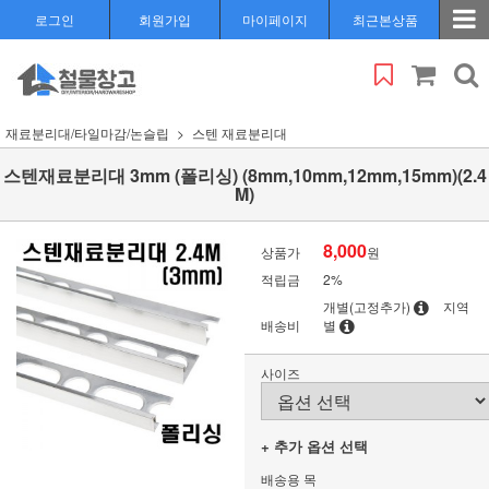
로그인
회원가입
마이페이지
최근본상품
재료분리대/타일마감/논슬립
스텐 재료분리대
스텐재료분리대 3mm (폴리싱) (8mm,10mm,12mm,15mm)(2.4
M)
8,000
상품가
원
적립금
2%
개별(고정추가)
지역
배송비
별
사이즈
+ 추가 옵션 선택
배송용 목