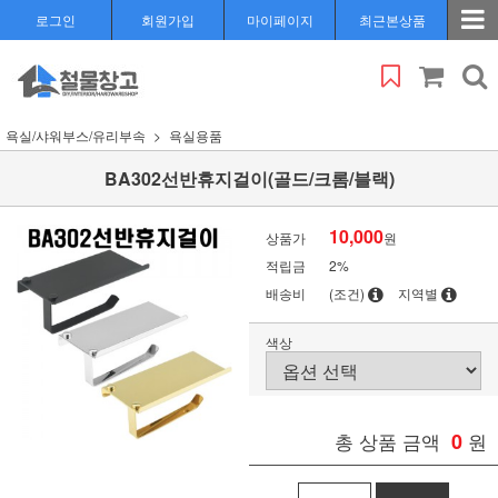
로그인
회원가입
마이페이지
최근본상품
욕실/샤워부스/유리부속
욕실용품
BA302선반휴지걸이(골드/크롬/블랙)
10,000
상품가
원
적립금
2%
배송비
(조건)
지역별
색상
총 상품 금액
0
원