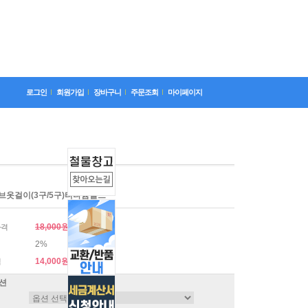
로그인
회원가입
장바구니
주문조회
마이페이지
브옷걸이(3구/5구)티타늄골드
18,000원
가격
2%
14,000원
격
션