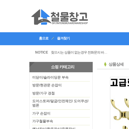
홈으로
즐겨찾기
인테리어, 공방 등의 업체등록을 할수있습니다
찾으시는 상품이 없는경우 전화문의 바랍니다
NOTICE
상품상세
쇼핑 카테고리
미닫이/슬라이딩문 부속
방문/현관문 손잡이
방문/가구 경첩
도어스토퍼/말굽/안전체인/ 도어쿠션/
범폰
가구 손잡이
가구철물부속