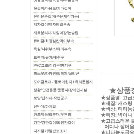
옛날장식/한옥장식/주물장식
옷걸이/다용도/기타걸이
유리문손잡이(주문제작가능)
액자걸이/액자레일부속
재료분리대/타일마감/논슬립
큐비클/화장실칸막이부속
욕실/샤워부스/유리부속
트렌치/유가/배수구
PVC그릴/점검구/환기구
피스못/타카핀/접착제/실리콘
도어클로져 / 플로어힌지 / 유리문힌지
★상품
생활*안전용품/문풍지/장애인시설
★상품명: 고급
보양/잡자재/작업공구
★재질: 캐스팅
선반대/까치발
★색상: 티타늄
★특징: 벽이나 
단조제품/화분대/우편함
★고급스러운 
간판/간판걸이/와인잔걸이
어디나 잘어울리
디지털키/일반보조키
★티타늄도금으로