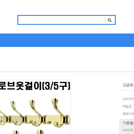
고급로
소비자
적립금
판매가
기본옵
사이즈