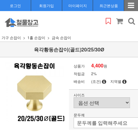
로그인
회원가입
마이페이지
최근본상품
가구 손잡이
1홀 손잡이
금속 손잡이
육각황동손잡이(골드)20/25/30Ø
4,400
상품가
원
적립금
2%
배송비
(조건)
지역별
사이즈
문두께