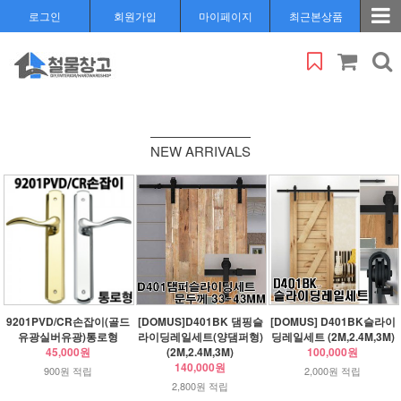
로그인
회원가입
마이페이지
최근본상품
NEW ARRIVALS
9201PVD/CR손잡이(골드
[DOMUS]D401BK 댐핑슬
[DOMUS] D401BK슬라이
유광실버유광)통로형
라이딩레일세트(양댐퍼형)
딩레일세트 (2M,2.4M,3M)
45,000원
(2M,2.4M,3M)
100,000원
140,000원
900원 적립
2,000원 적립
2,800원 적립