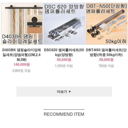
D403BK 댐핑슬라이딩레
DSC620 뎀퍼롤러세트(50
DBT-N50 댐퍼롤러세트(단
일세트(양댐퍼형)(2M,2.4
kg)(양방향)
방향)(하중 50kg이하)
M,3M)
50,000원
38,000원
140,000원
1,000원 적립
760원 적립
2,800원 적립
더보기 ▼
RECOMMEND ITEM