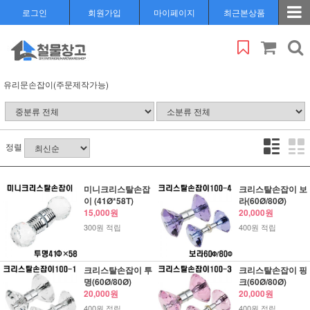
로그인
회원가입
마이페이지
최근본상품
유리문손잡이(주문제작가능)
정렬
미니크리스탈손잡
크리스탈손잡이 보
이 (41Ø*58T)
라(60Ø/80Ø)
15,000원
20,000원
300원 적립
400원 적립
크리스탈손잡이 투
크리스탈손잡이 핑
명(60Ø/80Ø)
크(60Ø/80Ø)
20,000원
20,000원
400원 적립
400원 적립