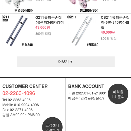
G211유리문손잡
CS211유리문손잡
이(센터340P)검정
이(센터340P)아크
43,000원
릴
40,000원
860원 적립
800원 적립
더보기 ▼
CUSTOMER CENTER
BANK ACCOUNT
02-2263-4096
비회원
국민 292501-01-218031
1:1 문의
예금주: 김경율(철물샵)
Tel 02-2263-4096
Mobile 010-9004-4096
Fax: 02-2271-4096
평일 AM09:00~ PM6:00
고객센터
연결하기