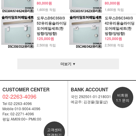
80,000원
80,000원
1,600원 적립
1,600원 적립
도무스DSC350/3
도무스DSC340/3
52유리용슬라이딩
42유리용슬라이딩
도어레일세트(한
도어레일세트(한
방향/양방향)
방향/양방향)
125,000원
125,000원
2,500원 적립
2,500원 적립
더보기 ▼
CUSTOMER CENTER
BANK ACCOUNT
02-2263-4096
비회원
국민 292501-01-218031
1:1 문의
예금주: 김경율(철물샵)
Tel 02-2263-4096
Mobile 010-9004-4096
Fax: 02-2271-4096
평일 AM09:00~ PM6:00
고객센터
연결하기