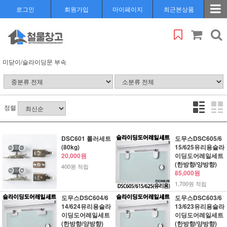
로그인
회원가입
마이페이지
최근본상품
미닫이/슬라이딩문 부속
정렬
DSC601 롤러세트
도무스DSC605/6
(80kg)
15/625유리용슬라
20,000원
이딩도어레일세트
(한방향/양방향)
400원 적립
85,000원
1,700원 적립
도무스DSC604/6
도무스DSC603/6
14/624유리용슬라
13/623유리용슬라
이딩도어레일세트
이딩도어레일세트
(한방향/양방향)
(한방향/양방향)