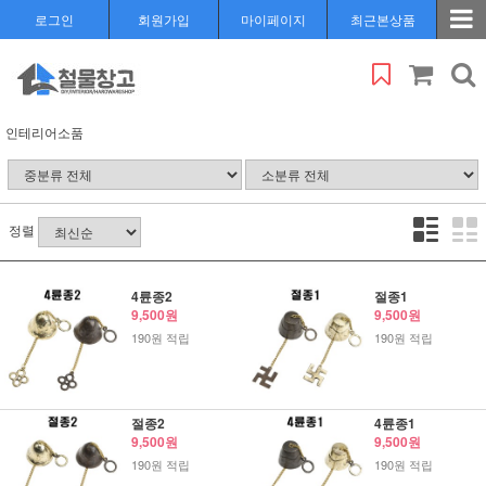
로그인
회원가입
마이페이지
최근본상품
인테리어소품
정렬
4륜종2
절종1
9,500원
9,500원
190원 적립
190원 적립
절종2
4륜종1
9,500원
9,500원
190원 적립
190원 적립